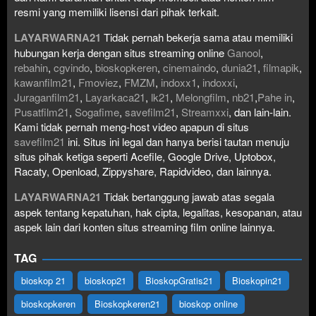
resmi yang memiliki lisensi dari pihak terkait.
LAYARWARNA21
Tidak pernah bekerja sama atau memiliki
hubungan kerja dengan situs streaming online
Ganool
,
rebahin
,
cgvindo
,
bioskopkeren
,
cinemaindo
,
dunia21
,
filmapik
,
kawanfilm21
,
Fmoviez
,
FMZM
,
indoxx1
,
indoxxi
,
Juraganfilm21
,
Layarkaca21
,
lk21
,
Melongfilm
,
nb21
,
Pahe in
,
Pusatfilm21
,
Sogafime
,
savefilm21
,
Streamxxi
, dan lain-lain.
Kami tidak pernah meng-host video apapun di situs
savefilm21
ini. Situs ini legal dan hanya berisi tautan menuju
situs pihak ketiga seperti Acefile, Google Drive, Uptobox,
Racaty, Openload, Zippyshare, Rapidvideo, dan lainnya.
LAYARWARNA21
Tidak bertanggung jawab atas segala
aspek tentang kepatuhan, hak cipta, legalitas, kesopanan, atau
aspek lain dari konten situs streaming film online lainnya.
TAG
bioskop 21
bioskop21
BioskopGratis21
Bioskopin21
bioskopkeren
Bioskopkeren21
bioskop online