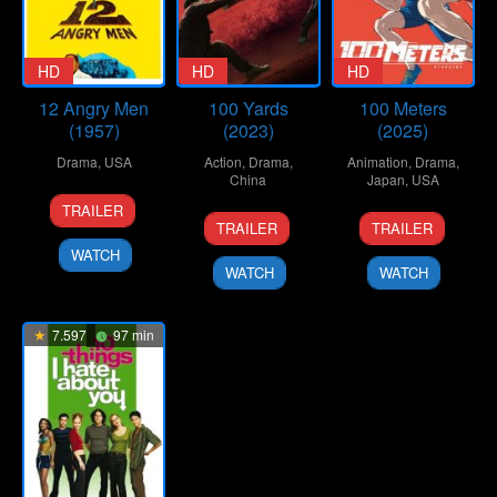
HD
HD
HD
12 Angry Men
100 Yards
100 Meters
(1957)
(2023)
(2025)
Drama
,
USA
Action
,
Drama
,
Animation
,
Drama
,
China
Japan
,
USA
10
Don
TRAILER
20
Xu
19
Kenji
Apr
Kranze
TRAILER
TRAILER
Sep
Junfeng
Sep
Iwaisawa
1957
WATCH
2024
2025
WATCH
WATCH
7.597
97 min