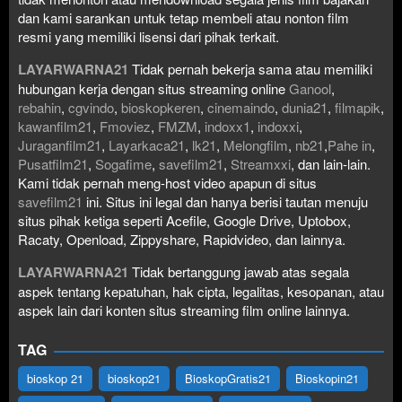
dan kami sarankan untuk tetap membeli atau nonton film
resmi yang memiliki lisensi dari pihak terkait.
LAYARWARNA21
Tidak pernah bekerja sama atau memiliki
hubungan kerja dengan situs streaming online
Ganool
,
rebahin
,
cgvindo
,
bioskopkeren
,
cinemaindo
,
dunia21
,
filmapik
,
kawanfilm21
,
Fmoviez
,
FMZM
,
indoxx1
,
indoxxi
,
Juraganfilm21
,
Layarkaca21
,
lk21
,
Melongfilm
,
nb21
,
Pahe in
,
Pusatfilm21
,
Sogafime
,
savefilm21
,
Streamxxi
, dan lain-lain.
Kami tidak pernah meng-host video apapun di situs
savefilm21
ini. Situs ini legal dan hanya berisi tautan menuju
situs pihak ketiga seperti Acefile, Google Drive, Uptobox,
Racaty, Openload, Zippyshare, Rapidvideo, dan lainnya.
LAYARWARNA21
Tidak bertanggung jawab atas segala
aspek tentang kepatuhan, hak cipta, legalitas, kesopanan, atau
aspek lain dari konten situs streaming film online lainnya.
TAG
bioskop 21
bioskop21
BioskopGratis21
Bioskopin21