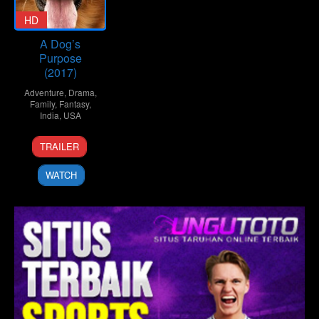
HD
A Dog’s
Purpose
(2017)
Adventure
,
Drama
,
Family
,
Fantasy
,
India
,
USA
19
Lasse
TRAILER
Jan
Hallström
2017
WATCH