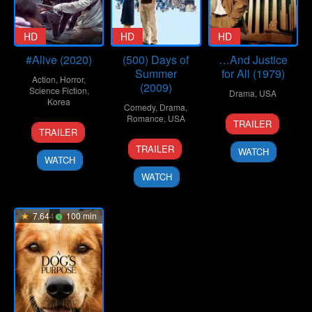
HD
HD
HD
#Alive (2020)
(500) Days of
…And Justice
Summer
for All (1979)
Action
,
Horror
,
(2009)
Science Fiction
,
Drama
,
USA
Korea
Comedy
,
Drama
,
19
Norman
Romance
,
USA
TRAILER
24
Cho
Oct
Jewison
TRAILER
Jun
Il
17
Marc
1979
TRAILER
WATCH
2020
Jul
Webb
WATCH
2009
WATCH
7.644
100 min