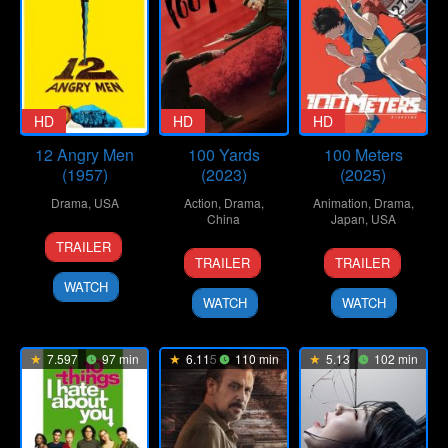
HD
HD
HD
12 Angry Men
100 Yards
100 Meters
(1957)
(2023)
(2025)
Drama
,
USA
Action
,
Drama
,
Animation
,
Drama
,
China
Japan
,
USA
10
Don
TRAILER
20
Xu
19
Kenji
Apr
Kranze
TRAILER
TRAILER
Sep
Junfeng
Sep
Iwaisawa
1957
WATCH
2024
2025
WATCH
WATCH
7.597
97 min
6.115
110 min
5.13
102 min